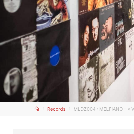
Home
Records
MLDZ004 : MELFIANO – « 