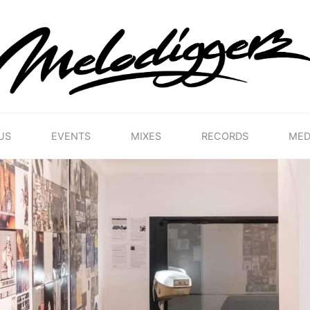
MELODIGGERZ
WE'RE
PRESERVING
THE
BELGIAN
HIP
US
EVENTS
MIXES
RECORDS
MED
HOP
MUSICAL
HERITAGE