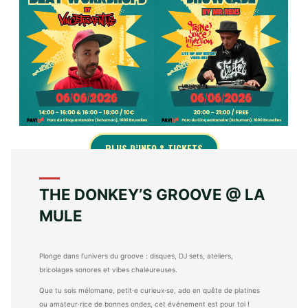
PLUS D’INFO & TICKETS
THE DONKEY’S GROOVE @ LA
MULE
Plonge dans l’univers du groove : disques, DJ sets, ateliers,
bricolages sonores et vibes chaleureuses.
Que tu sois mélomane, petit·e curieux·se, ado en quête de platines
ou amateur·rice de bonnes ondes, cet événement est pour toi !