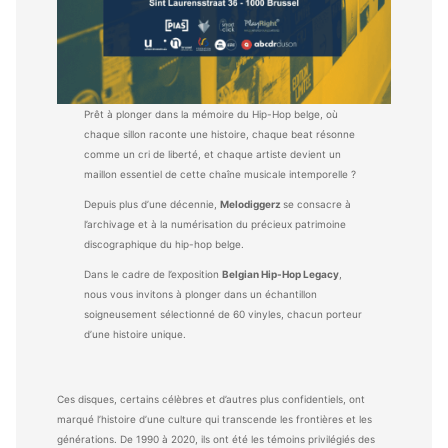
Prêt à plonger dans la mémoire du Hip-Hop belge, où
chaque sillon raconte une histoire, chaque beat résonne
comme un cri de liberté, et chaque artiste devient un
maillon essentiel de cette chaîne musicale intemporelle ?
Depuis plus d’une décennie,
Melodiggerz
se consacre à
l’archivage et à la numérisation du précieux patrimoine
discographique du hip-hop belge.
Dans le cadre de l’exposition
Belgian Hip-Hop Legacy
,
nous vous invitons à plonger dans un échantillon
soigneusement sélectionné de 60 vinyles, chacun porteur
d’une histoire unique.
Ces disques, certains célèbres et d’autres plus confidentiels, ont
marqué l’histoire d’une culture qui transcende les frontières et les
générations. De 1990 à 2020, ils ont été les témoins privilégiés des