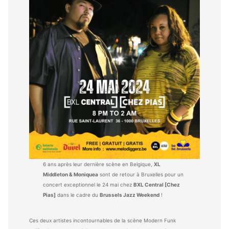
6 ans après leur dernière scène en Belgique,
XL
Middleton & Moniquea
sont de retour à Bruxelles pour un
concert exceptionnel le 24 mai chez
BXL Central [Chez
Pias]
dans le cadre du
Brussels Jazz Weekend
!
Ces deux artistes incontournables de la scène Modern Funk