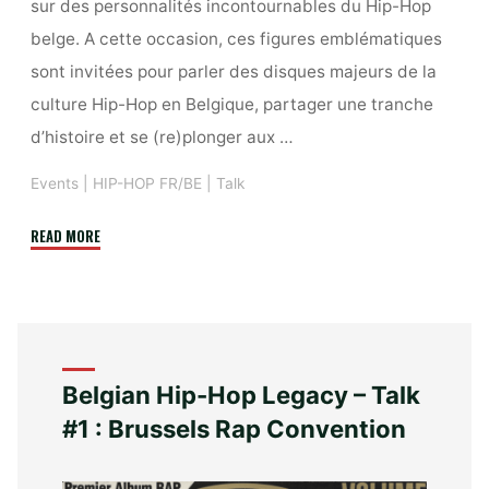
sur des personnalités incontournables du Hip-Hop
belge. A cette occasion, ces figures emblématiques
sont invitées pour parler des disques majeurs de la
culture Hip-Hop en Belgique, partager une tranche
d’histoire et se (re)plonger aux …
Events
|
HIP-HOP FR/BE
|
Talk
"Belgian
READ MORE
Hip-
Hop
Legacy
–
Talk
Belgian Hip-Hop Legacy – Talk
#1
#1 : Brussels Rap Convention
:
Defi-
J"