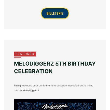
BILLETERIE
FEATURED
MELODIGGERZ 5TH BIRTHDAY
CELEBRATION
Rejoignez-nous pour un événement exceptionnel célébrant les cinq
ans de
Melodiggerz
!