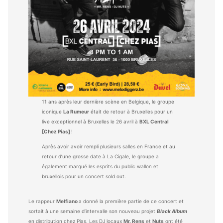
11 ans après leur dernière scène en Belgique, le groupe
iconique
La Rumeur
était de retour à Bruxelles pour un
live exceptionnel à Bruxelles le 26 avril à
BXL Central
[Chez Pias]
!
Après avoir avoir rempli plusieurs salles en France et au
retour d’une grosse date à La Cigale, le groupe a
également marqué les esprits du public wallon et
bruxellois pour un concert sold out.
Le rappeur
Melfiano
a donné la première partie de ce concert et
sortait à une semaine d’intervalle son nouveau projet
Black Album
en distribution chez Pias. Les DJ locaux
Mr. Rens
et
Nuts
ont été