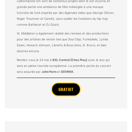
californienne ont sorti de nombreux projets dont le son incarne en
grande partie une ambiance de fête mélangée à une marque
futuriste de funk inspirée par des légendes telles que George Clinton,
Roger Troutman et Caméo, sans oublier les funksters du hip-hop
comme Battlecat et DJ Quick.
XL Middleton a également réalisé des remixes et des productions
pour des artistes de renom tels que Soul Clap, Funkadelic, Lynda
Dawn, Howard Johnson, Libretto & Buscrates, B. Bravo, et bien
d’autres encore.
Rendez-vous le 24 mai à
BXL Central [Chez Pias]
avec le duo qui
sera en pleine tournée européenne. La première partie du concert
sera assurée par
John Parm
et
DDVRKK
.
GRATUIT