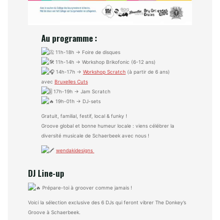
Au programme :
11h-18h → Foire de disques
11h-14h → Workshop Brikofonic (6-12 ans)
14h-17h →
Workshop Scratch
(à partir de 6 ans)
avec
Bruxelles Cuts
17h-19h → Jam Scratch
19h-01h → DJ-sets
Gratuit, familial, festif, local & funky !
Groove global et bonne humeur locale : viens célébrer la
diversité musicale de Schaerbeek avec nous !
wendakidesigns
DJ Line-up
Prépare-toi à groover comme jamais !
Voici la sélection exclusive des 6 DJs qui feront vibrer The Donkey’s
Groove à Schaerbeek.