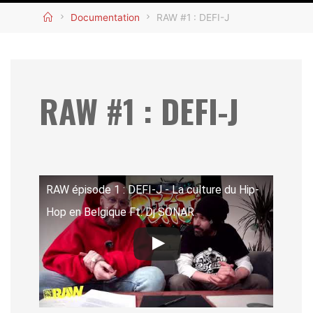
Home
Documentation
RAW #1 : DEFI-J
RAW #1 : DEFI-J
RAW épisode 1 : DEFI-J - La culture du Hip-
Hop en Belgique Ft. Dj SONAR