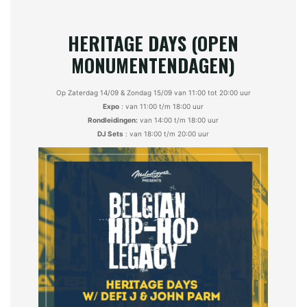
HERITAGE DAYS (
OPEN
MONUMENTENDAGEN
)
Op Zaterdag 14/09 & Zondag 15/09 van 11:00 tot 20:00 uur
Expo
: van 11:00 t/m 18:00 uur
Rondleidingen:
van 14:00 t/m 18:00 uur
DJ Sets
: van 18:00 t/m 20:00 uur