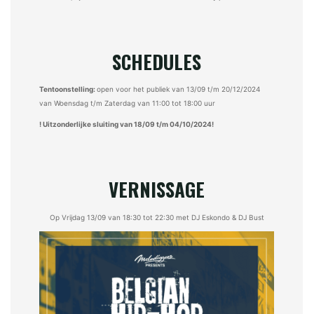
SCHEDULES
Tentoonstelling:
open voor het publiek van 13/09 t/m 20/12/2024
van Woensdag t/m Zaterdag van 11:00 tot 18:00 uur
! Uitzonderlijke sluiting van 18/09 t/m 04/10/2024!
VERNISSAGE
Op Vrijdag 13/09 van 18:30 tot 22:30 met DJ Eskondo & DJ Bust