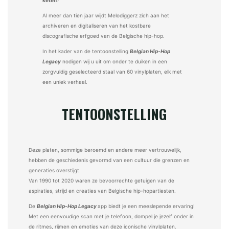
keten
?
Al meer dan tien jaar wijdt Melodiggerz zich aan het
archiveren en digitaliseren van het kostbare
discografische erfgoed van de Belgische hip-hop.
In het kader van de tentoonstelling
Belgian Hip-Hop
Legacy
nodigen wij u uit om onder te duiken in een
zorgvuldig geselecteerd staal van 60 vinylplaten, elk met
een uniek verhaal.
TENTOONSTELLING
Deze platen, sommige beroemd en andere meer vertrouwelijk,
hebben de geschiedenis gevormd van een cultuur die grenzen en
generaties overstijgt.
Van 1990 tot 2020 waren ze bevoorrechte getuigen van de
aspiraties, strijd en creaties van Belgische hip-hopartiesten.
De
Belgian Hip-Hop Legacy
app biedt je een meeslepende ervaring!
Met een eenvoudige scan met je telefoon, dompel je jezelf onder in
de ritmes, rijmen en emoties van deze iconische vinylplaten.