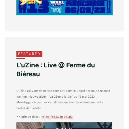
FEATURED
L’uZine : Live @ Ferme du
Biéreau
L’uZine zal voor de eerste keer optreden in België net na de release
van hun nieuwe album “La 26ème lettre” op 19 mei 2023.
Melodiggerz is partner van dit langverwachte evenement in La
Ferme du Biéreau.
>> Info en ticket:
https://bit.ly/3mdKLb3