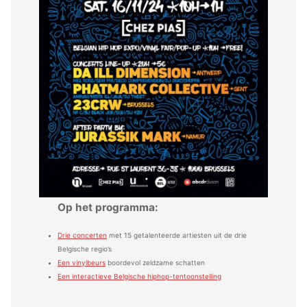
Op het programma:
Drie concerten
met 15 getalenteerde artiesten uit de drie
Belgische regio’s
Een vinylbeurs
boordevol zeldzame schatten
Een interactieve Belgische hiphop-tentoonstelling