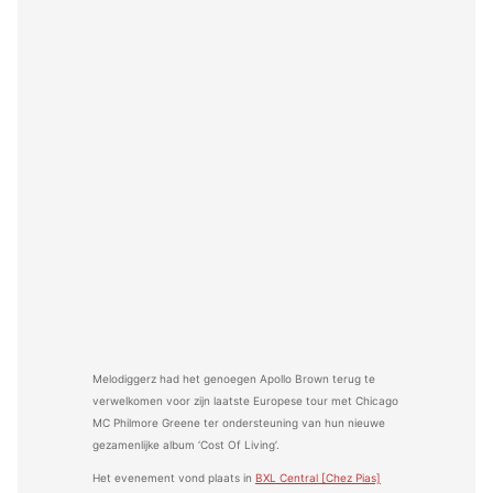
Melodiggerz had het genoegen Apollo Brown terug te
verwelkomen voor zijn laatste Europese tour met Chicago
MC Philmore Greene ter ondersteuning van hun nieuwe
gezamenlijke album ‘Cost Of Living’.
Het evenement vond plaats in
BXL Central [Chez Pias]