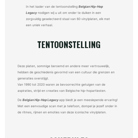
In het kader van de tentoonstelling
Belgian Hip-Hop
Legacy
nodigen wij u uit om onder te duiken in een
zorgvuldig geselecteerd staal van 60 vinylplaten, elk met
een uniek verhaal.
TENTOONSTELLING
Deze platen, sommige beroemd en andere meer vertrouwelijk,
hebben de geschiedenis gevormd van een cultuur die grenzen en
generaties overstijgt.
Van 1990 tot 2020 waren ze bevoorrechte getuigen van de
aspiraties, strijd en creaties van Belgische hip-hopartiesten.
De
Belgian Hip-Hop Legacy
app biedt je een meeslepende ervaring!
Met een eenvoudige scan met je telefoon, dompel je jezelf onder in
de ritmes, rijmen en emoties van deze iconische vinylplaten.