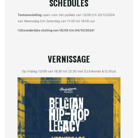
SCHEDULES
Tentoonstelling:
open voor het publiek van 13/09 t/m 20/12/2024
van Woensdag t/m Zaterdag van 11:00 tot 18:00 uur
! Uitzonderlijke sluiting van 18/09 t/m 04/10/2024!
VERNISSAGE
Op Vrijdag 13/09 van 18:30 tot 22:30 met DJ Eskondo & DJ Bust