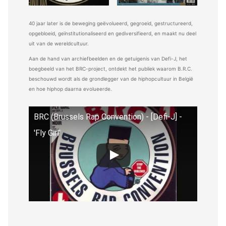
40 jaar later is de beweging geëvolueerd, gegroeid, gestructureerd,
opgebloeid, geïnstitutionaliseerd en gediversifieerd, en maakt nu deel
uit van de wereldcultuur.
Aan de hand van archiefbeelden en de getuigenis van Defi-J, het
boegbeeld van het BRC-project, ontdekt het publiek waarom B.R.C.
beschouwd wordt als de grondlegger van de hiphopcultuur in België
en hoe hiphop daarna evolueerde.
BRC (Brussels Rap Convention) - [Defi-J] -
'Fly Girl'