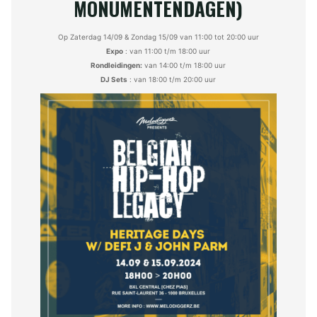
MONUMENTENDAGEN
)
Op Zaterdag 14/09 & Zondag 15/09 van 11:00 tot 20:00 uur
Expo
: van 11:00 t/m 18:00 uur
Rondleidingen:
van 14:00 t/m 18:00 uur
DJ Sets
: van 18:00 t/m 20:00 uur