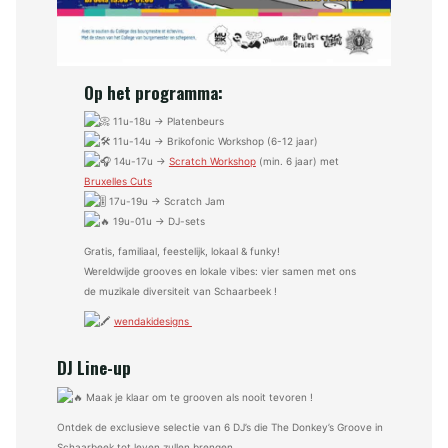
Op het programma:
11u-18u → Platenbeurs
11u-14u → Brikofonic Workshop (6-12 jaar)
14u-17u →
Scratch Workshop
(min. 6 jaar) met
Bruxelles Cuts
17u-19u → Scratch Jam
19u-01u → DJ-sets
Gratis, familiaal, feestelijk, lokaal & funky!
Wereldwijde grooves en lokale vibes: vier samen met ons
de muzikale diversiteit van Schaarbeek !
wendakidesigns
DJ Line-up
Maak je klaar om te grooven als nooit tevoren !
Ontdek de exclusieve selectie van 6 DJ’s die The Donkey’s Groove in
Schaarbeek tot leven zullen brengen.