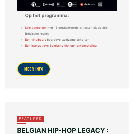
Op het programma:
Drie concerten
met 15 getalenteerde artiesten uit de drie
Belgische regio’s
Een vinylbeurs
boordevol zeldzame schatten
Een interactieve Belgische hiphop-tentoonstelling
MEER INFO
FEATURED
BELGIAN HIP-HOP LEGACY :