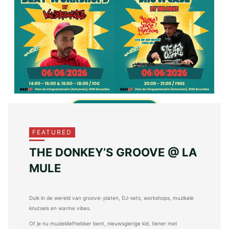
MORE INFO & TICKETS
FEATURED
THE DONKEY’S GROOVE @ LA
MULE
Duik in de wereld van groove: platen, DJ-sets, workshops, muzikale
knutsels en warme vibes.
Of je nu muziekliefhebber bent, nieuwsgierige kid, tiener met