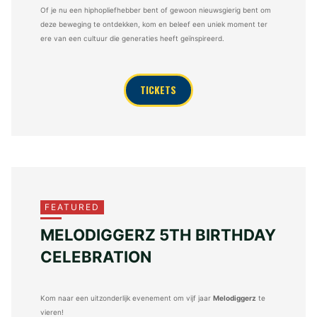
Of je nu een hiphopliefhebber bent of gewoon nieuwsgierig bent om
deze beweging te ontdekken, kom en beleef een uniek moment ter
ere van een cultuur die generaties heeft geïnspireerd.
TICKETS
FEATURED
MELODIGGERZ 5TH BIRTHDAY
CELEBRATION
Kom naar een uitzonderlijk evenement om vijf jaar
Melodiggerz
te
vieren!