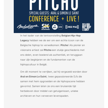
In het kader van de tentoonstelling
Belgian Hip-Hop
Legacy
hebben we de eer om een echte icoon van de
Belgische hiphop te verwelkomen:
Pitcho
! Als pionier en
visionaire artiest zal
Pitcho
een stukje geschiedenis met
ons delen, even boeiend als authentiek, en teruggaan
naar zijn beginjaren en de fundamenten van de
hiphopcultuur in België.
Om dit moment te verrijken, zal hij vergezeld worden door
Aral en Simon Le Saint
, twee gepassioneerde DJ’s die
samen met hem opgroeiden en de hiphopscene hebben
gevormd. Samen laten ze ons een bruisende tijd
herbeleven door middel van getuigenissen, unieke
archieven en hun verweven levenspaden.