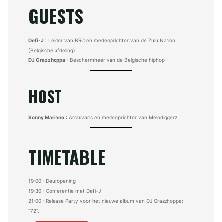
GUESTS
Defi-J
: Leider van BRC en medeoprichter van de Zulu Nation
(Belgische afdeling)
DJ Grazzhoppa
: Beschermheer van de Belgische hiphop
HOST
Sonny Mariano
: Archivaris en medeoprichter van Melodiggerz
TIMETABLE
19:00 : Deuropening
19:30 : Conferentie met Defi-J
21:00 : Release Party voor het nieuwe album van DJ Grazzhoppa:
“72”.