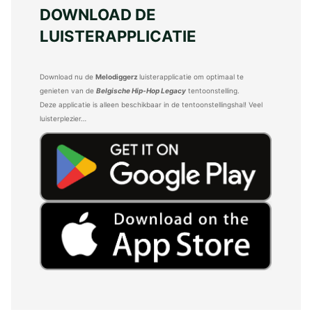
DOWNLOAD DE
LUISTERAPPLICATIE
Download nu de
Melodiggerz
luisterapplicatie om optimaal te
genieten van de
Belgische Hip-Hop Legacy
tentoonstelling.
Deze applicatie is alleen beschikbaar in de tentoonstellingshal! Veel
luisterplezier…